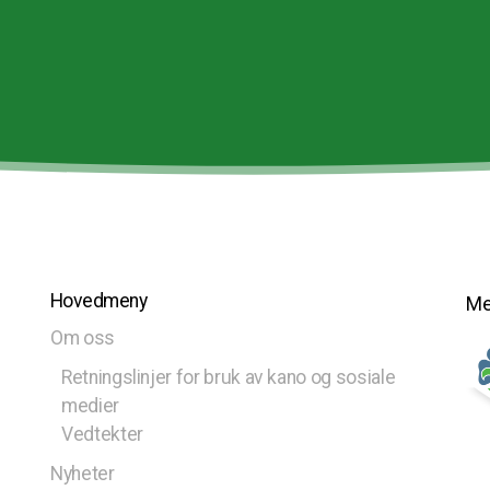
Hovedmeny
Me
Om oss
Retningslinjer for bruk av kano og sosiale
medier
Vedtekter
Nyheter