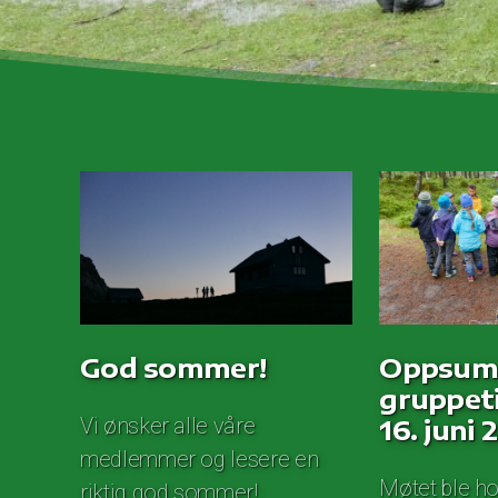
God sommer!
Oppsum
gruppeti
Vi ønsker alle våre
16. juni 
medlemmer og lesere en
Møtet ble hol
riktig god sommer!