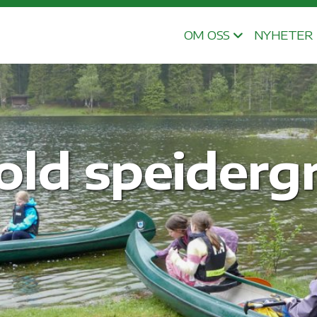
OM OSS
NYHETER
jold speider