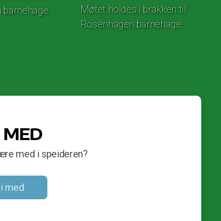
Møtet holdes i brakken til
 barnehage.
Rosenhagen barnehage.
I MED
 være med i speideren?
li med