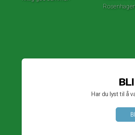
Rosenhagen
BL
Har du lyst til å
B