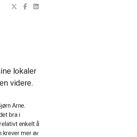
ne lokaler
pen videre.
jørn Arne.
et bra i
elativt enkelt å
n krever mer av