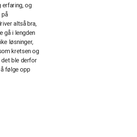
erfaring, og
t på
iver altså bra,
e gå i lengden
ike løsninger,
 som kretsen og
 det ble derfor
n å følge opp