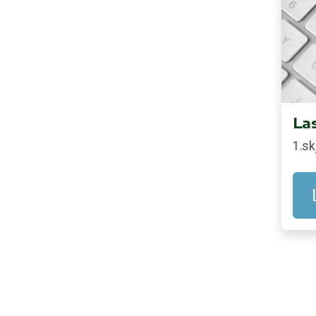
Las
1.sk