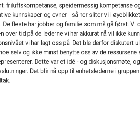
t. friluftskompetanse, speidermessig kompetanse og 
ive kunnskaper og evner - så her sliter vi i øyeblikke
 De fleste har jobber og familie som må gå først. Vi dr
 over tid på de lederne vi har akkurat nå vil ikke kunn
snivået vi har lagt oss på. Det ble derfor diskutert ul
e noe selv og ikke minst benytte oss av de ressursene
presenterer. Dette var et idé - og diskusjonsmøte, og
eslutninger. Det blir nå opp til enhetslederne i gruppe
tak.