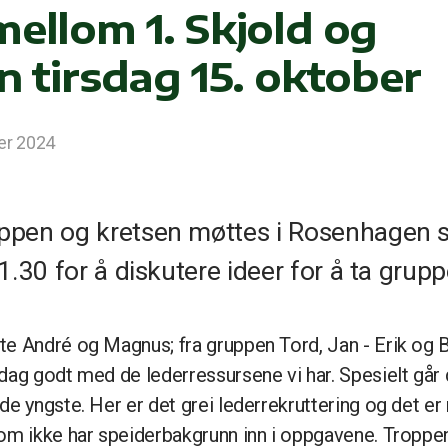
ellom 1. Skjold og
n tirsdag 15. oktober
er 2024
ppen og kretsen møttes i Rosenhagen si
21.30 for å diskutere ideer for å ta grup
te André og Magnus; fra gruppen Tord, Jan - Erik og B
dag godt med de lederressursene vi har. Spesielt går d
de yngste. Her er det grei lederrekruttering og det er r
som ikke har speiderbakgrunn inn i oppgavene. Troppe