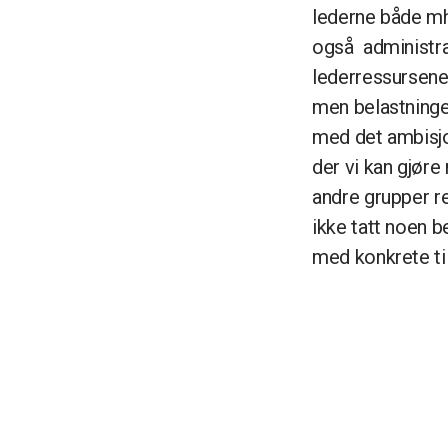
lederne både mh
også administrat
lederressursene.
men belastningen
med det ambisjon
der vi kan gjør
andre grupper re
ikke tatt noen b
med konkrete til