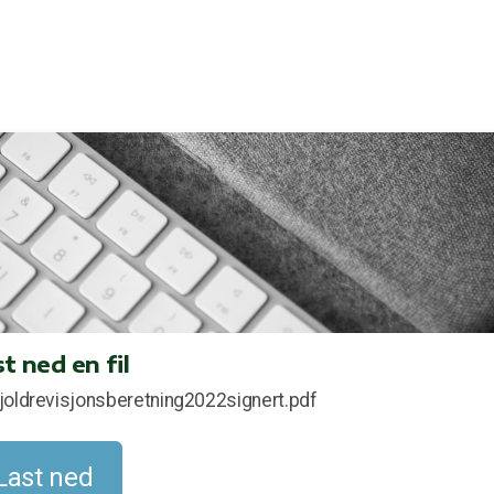
t ned en fil
joldrevisjonsberetning2022signert.pdf
Last ned