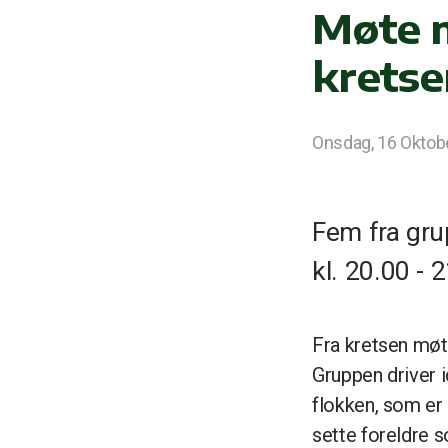
Møte m
kretse
Onsdag, 16 Oktob
Fem fra gru
kl. 20.00 - 
Fra kretsen møt
Gruppen driver i
flokken, som er 
sette foreldre 