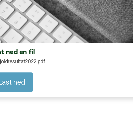
t ned en fil
joldresultat2022.pdf
Last ned