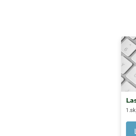
Las
1.sk