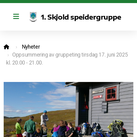
1. Skjold speidergruppe
Retningslinjer for bruk av kano og sosiale medier
Nyheter
Vedtekter
Oppsummering av gruppeting tirsdag 17. juni 2025
kl. 20.00 - 21.00.
Styret
Bli med