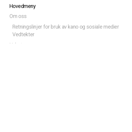
Hovedmeny
Om oss
Retningslinjer for bruk av kano og sosiale medier
Vedtekter
Nyheter
Kalender
Kontakt oss
Styret
Bli med
Medlem av Norges Speiderforbund